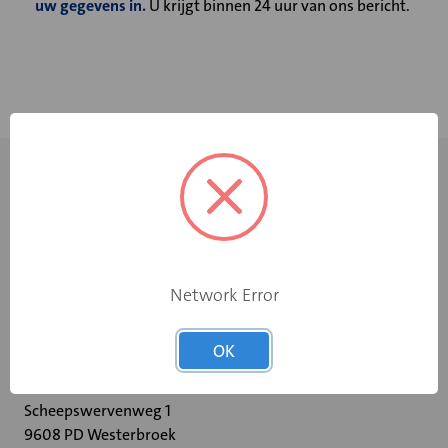
uw gegevens in.
U krijgt binnen 24 uur van ons bericht.
Network Error
+31 598 36 12 32
OK
contact@velu.nl
Scheepswervenweg 1
9608 PD Westerbroek