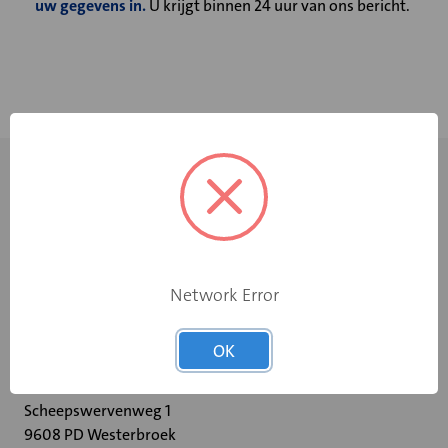
uw gegevens in.
U krijgt binnen 24 uur van ons bericht.
Network Error
+31 598 36 12 32
OK
contact@velu.nl
Scheepswervenweg 1
9608 PD Westerbroek