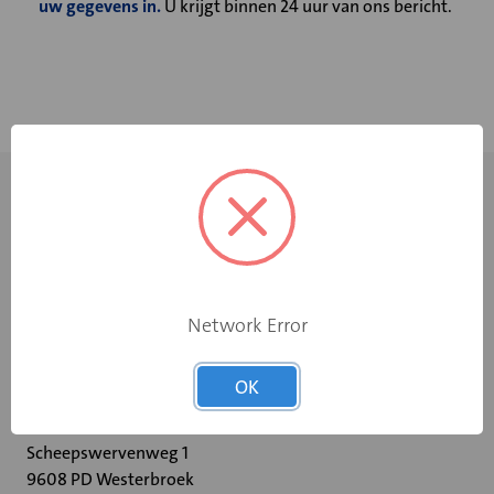
uw gegevens in.
U krijgt binnen 24 uur van ons bericht.
Network Error
+31 598 36 12 32
OK
contact@velu.nl
Scheepswervenweg 1
9608 PD Westerbroek