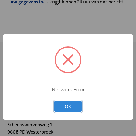
uw gegevens in.
U krijgt binnen 24 uur van ons bericht.
Network Error
+31 598 36 12 32
OK
contact@velu.nl
Scheepswervenweg 1
9608 PD Westerbroek