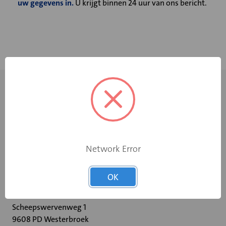
uw gegevens in.
U krijgt binnen 24 uur van ons bericht.
Network Error
+31 598 36 12 32
OK
contact@velu.nl
Scheepswervenweg 1
9608 PD Westerbroek