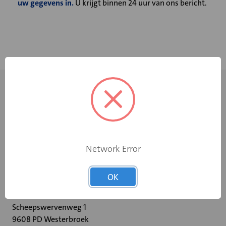
uw gegevens in.
U krijgt binnen 24 uur van ons bericht.
Network Error
+31 598 36 12 32
OK
contact@velu.nl
Scheepswervenweg 1
9608 PD Westerbroek