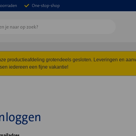
oorraden
One-stop-shop
 onze productieafdeling grotendeels gesloten. Leveringen en a
n iedereen een fijne vakantie!
Inloggen
mailadres