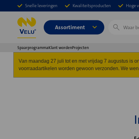
Snelle leveringen
Kwaliteitsproducten
Hoge v
Zoeken
Assortiment
Spaarprogramma
Klant worden
Projecten
Van maandag 27 juli tot en met vrijdag 7 augustus is
voorraadartikelen worden gewoon verzonden. We wense
E-