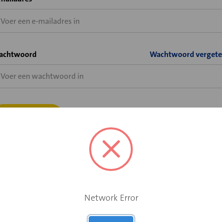
achtwoord
Wachtwoord vergete
Bent u wel al klant bij Velu of Solid Air, maar heeft u nog geen
shopaccount voor de Velu webshop?
Network Error
Vraag hier uw shopaccount aan