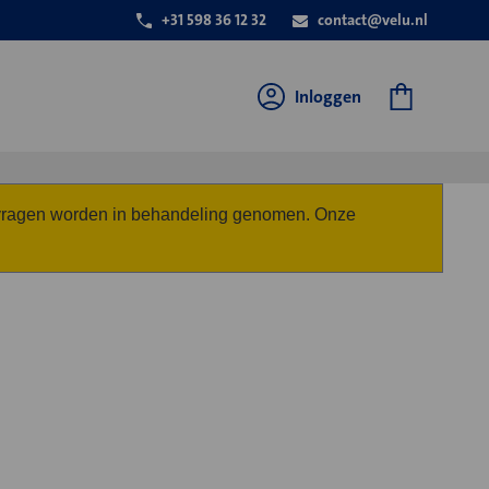
+31 598 36 12 32
contact@velu.nl
Inloggen
anvragen worden in behandeling genomen. Onze