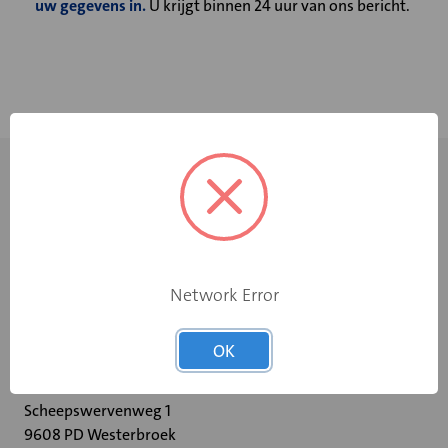
uw gegevens in.
U krijgt binnen 24 uur van ons bericht.
Network Error
+31 598 36 12 32
OK
contact@velu.nl
Scheepswervenweg 1
9608 PD Westerbroek