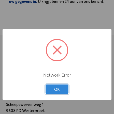
uw gegevens in.
U krijgt binnen 24 uur van ons bericht.
Network Error
+31 598 36 12 32
OK
contact@velu.nl
Scheepswervenweg 1
9608 PD Westerbroek